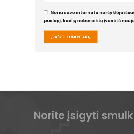
Noriu savo interneto naršyklėje išsa
puslapį, kad jų nebereiktų įvesti iš nau
Norite įsigyti smul