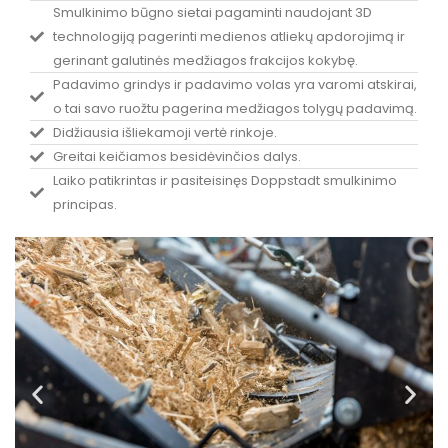
Smulkinimo būgno sietai pagaminti naudojant 3D
technologiją pagerinti medienos atliekų apdorojimą ir
gerinant galutinės medžiagos frakcijos kokybę.
Padavimo grindys ir padavimo volas yra varomi atskirai,
o tai savo ruožtu pagerina medžiagos tolygų padavimą.
Didžiausia išliekamoji vertė rinkoje.
Greitai keičiamos besidėvinčios dalys.
Laiko patikrintas ir pasiteisinęs Doppstadt smulkinimo
principas.