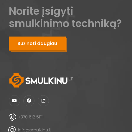
Norite įsigyti
smulkinimo techniką?
Sužinoti daugiau
+370 612 51111
info@smulkinu.lt