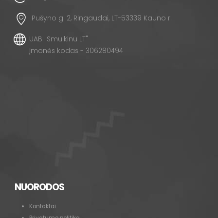
Pušyno g. 2, Ringaudai, LT-53339 Kauno r.
UAB "Smulkinu LT"
Įmonės kodas - 306280494
NUORODOS
Kontaktai