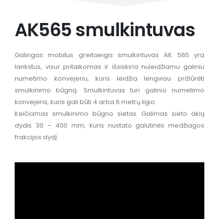
AK565 smulkintuvas
Galingas mobilus greitaeigis smulkintuvas AK 565 yra
lankstus, visur pritaikomas ir išsiskiria nuleidžiamu galiniu
numetimo konvejeriu, kuris leidžia lengviau prižiūrėti
smulkinimo būgną. Smulkintuvas turi galinio numetimo
konvejeris, kuris gali būti 4 arba 6 metrų ilgio.
Keičiamas smulkinimo būgno sietas. Galimas sieto akių
dydis 30 – 400 mm, kuris nustato galutinės medžiagos
frakcijos dydį.