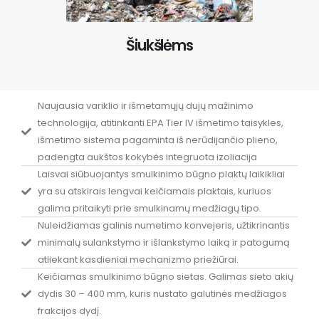
Šiukšlėms
Naujausia variklio ir išmetamųjų dujų mažinimo
technologija, atitinkanti EPA Tier IV išmetimo taisykles,
išmetimo sistema pagaminta iš nerūdijančio plieno,
padengta aukštos kokybės integruota izoliacija
Laisvai siūbuojantys smulkinimo būgno plaktų laikikliai
yra su atskirais lengvai keičiamais plaktais, kuriuos
galima pritaikyti prie smulkinamų medžiagų tipo.
Nuleidžiamas galinis numetimo konvejeris, užtikrinantis
minimalų sulankstymo ir išlankstymo laiką ir patogumą
atliekant kasdieniai mechanizmo priežiūrai.
Keičiamas smulkinimo būgno sietas. Galimas sieto akių
dydis 30 – 400 mm, kuris nustato galutinės medžiagos
frakcijos dydį.